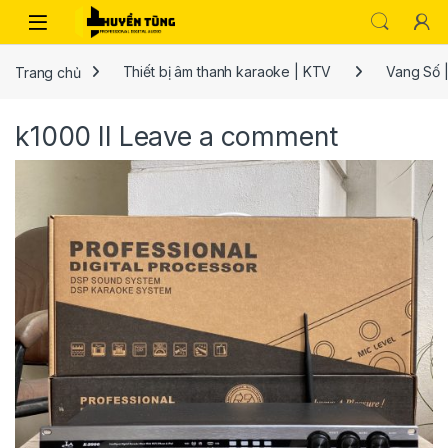
Trang chủ
Thiết bị âm thanh karaoke | KTV
Vang Số |
k1000 II
Leave a comment