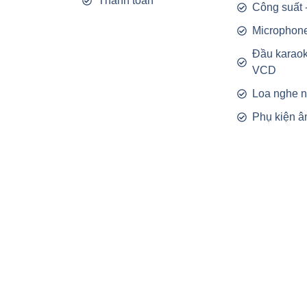
Thanh toán
Công suất 
Microphon
Đầu karao
VCD
Loa nghe 
Phụ kiện â