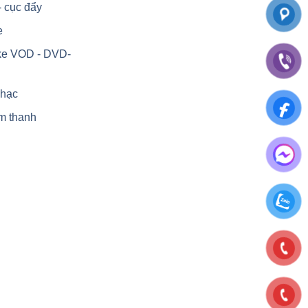
- cục đẩy
e
ke VOD - DVD-
nhạc
m thanh