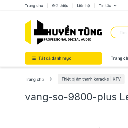
Trang chủ
Giới thiệu
Liên hệ
Tin tức
Tất cả danh mục
Trang ch
Trang chủ
Thiết bị âm thanh karaoke | KTV
vang-so-9800-plus
L