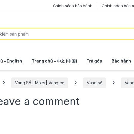
Chính sách bảo hành
Chính sách bảo 
ủ – English
Trang chủ – 中文 (中国)
Trả góp
Bảo hành
Vang Số | Mixer| Vang cơ
Vang số
Vang
eave a comment