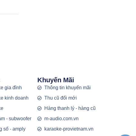
c
Khuyến Mãi
e gia đình
Thông tin khuyến mãi
e kinh doanh
Thu cũ đổi mới
ke
Hàng thanh lý - hàng cũ
rầm - subwoofer
m-audio.com.vn
g số - amply
karaoke-provietnam.vn