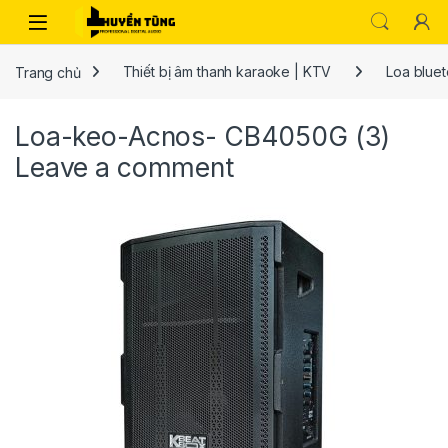
Trang chủ
Thiết bị âm thanh karaoke | KTV
Loa bluet
Loa-keo-Acnos- CB4050G (3)
Leave a comment