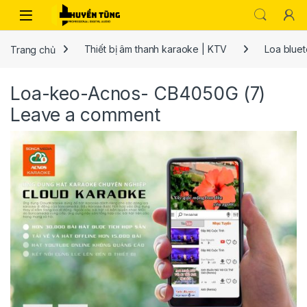
Trang chủ
Thiết bị âm thanh karaoke | KTV
Loa bluet
Loa-keo-Acnos- CB4050G (7)
Leave a comment