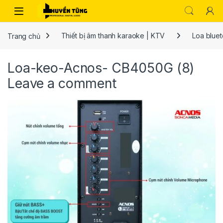
Trang chủ
Thiết bị âm thanh karaoke | KTV
Loa bluet
Loa-keo-Acnos- CB4050G (8)
Leave a comment