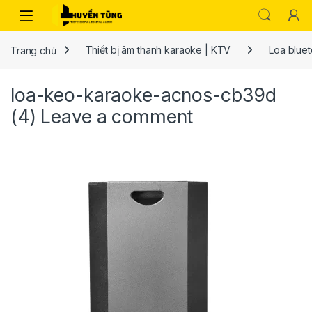
Trang chủ
Thiết bị âm thanh karaoke | KTV
Loa bluet
loa-keo-karaoke-acnos-cb39d
(4)
Leave a comment