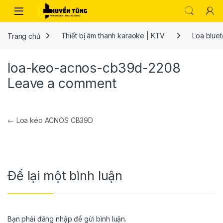
Trang chủ
Thiết bị âm thanh karaoke | KTV
Loa bluet
loa-keo-acnos-cb39d-2208
Leave a comment
←
Loa kéo ACNOS CB39D
Để lại một bình luận
Bạn phải
đăng nhập
để gửi bình luận.