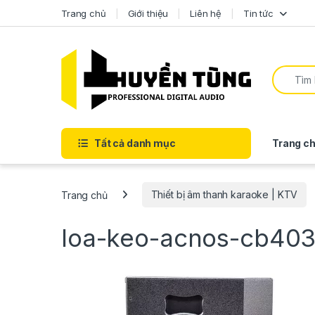
Trang chủ
Giới thiệu
Liên hệ
Tin tức
Tất cả danh mục
Trang ch
Trang chủ
Thiết bị âm thanh karaoke | KTV
loa-keo-acnos-cb403