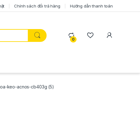
mật
Chính sách đổi trả hàng
Hướng dẫn thanh toán
0
loa-keo-acnos-cb403g (5)