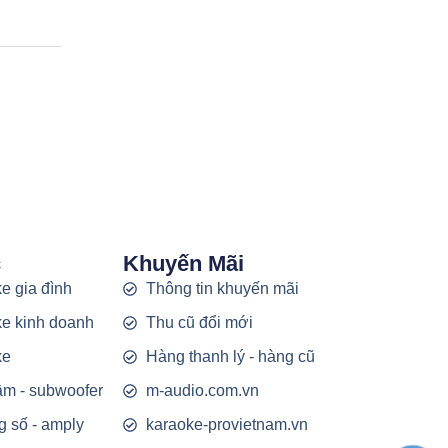
c
Khuyến Mãi
e gia đình
Thông tin khuyến mãi
e kinh doanh
Thu cũ đổi mới
ke
Hàng thanh lý - hàng cũ
rầm - subwoofer
m-audio.com.vn
g số - amply
karaoke-provietnam.vn