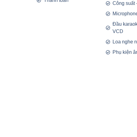
Thanh toán
Công suất 
Microphon
Đầu karao
VCD
Loa nghe 
Phụ kiện â