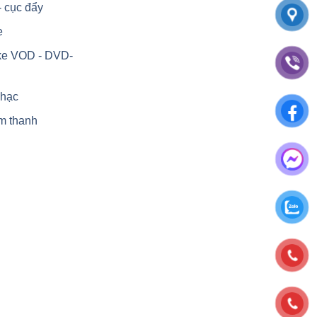
- cục đẩy
e
ke VOD - DVD-
nhạc
m thanh