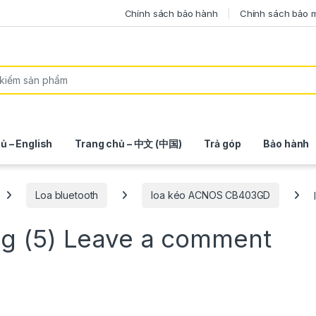
Chính sách bảo hành
Chính sách bảo 
ủ – English
Trang chủ – 中文 (中国)
Trả góp
Bảo hành
Loa bluetooth
loa kéo ACNOS CB403GD
g (5)
Leave a comment