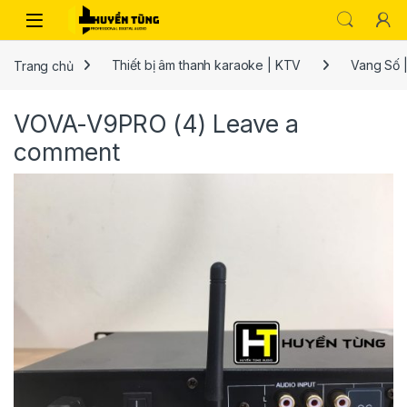
Trang chủ
Thiết bị âm thanh karaoke | KTV
Vang Số |
VOVA-V9PRO (4)
Leave a
comment