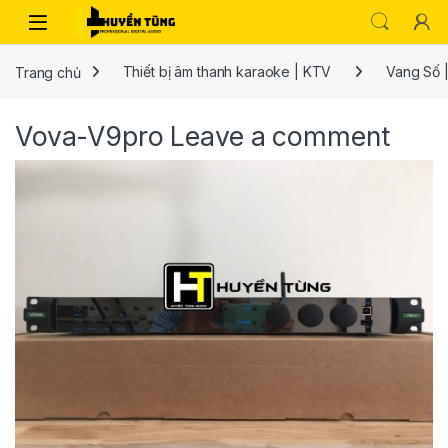
Trang chủ
Thiết bị âm thanh karaoke | KTV
Vang Số |
Vova-V9pro
Leave a comment