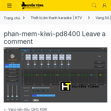
Trang chủ
Thiết bị âm thanh karaoke | KTV
Vang Số |
phan-mem-kiwi-pd8400
Leave a
comment
←
Vang liền đẩy (2in1) KIWI