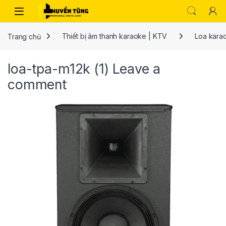
Trang chủ
Thiết bị âm thanh karaoke | KTV
Loa kara
loa-tpa-m12k (1)
Leave a
comment