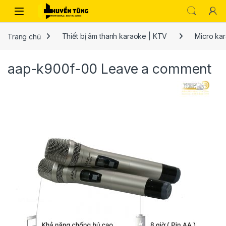
Trang chủ
Thiết bị âm thanh karaoke | KTV
Micro ka
aap-k900f-00
Leave a comment