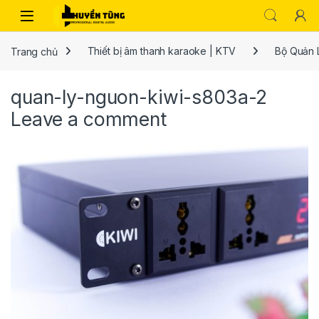
Trang chủ
Thiết bị âm thanh karaoke | KTV
Bộ Quản 
quan-ly-nguon-kiwi-s803a-2
Leave a comment