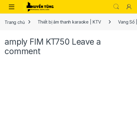
Trang chủ
Thiết bị âm thanh karaoke | KTV
Vang Số |
amply FIM KT750
Leave a
comment