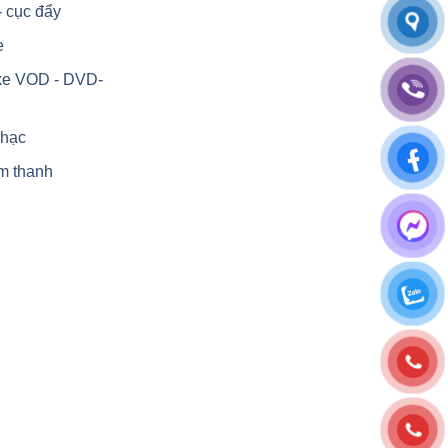
- cục đẩy
e
ke VOD - DVD-
nhạc
m thanh