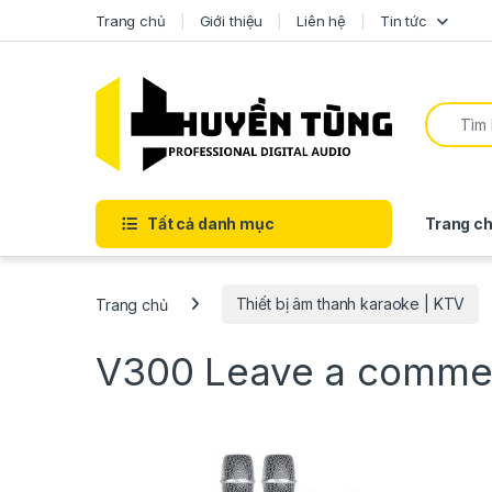
Trang chủ
Giới thiệu
Liên hệ
Tin tức
Tất cả danh mục
Trang ch
Trang chủ
Thiết bị âm thanh karaoke | KTV
V300
Leave a comme