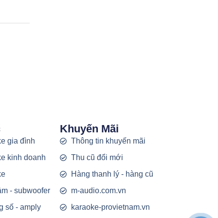
c
Khuyến Mãi
e gia đình
Thông tin khuyến mãi
e kinh doanh
Thu cũ đổi mới
ke
Hàng thanh lý - hàng cũ
rầm - subwoofer
m-audio.com.vn
g số - amply
karaoke-provietnam.vn