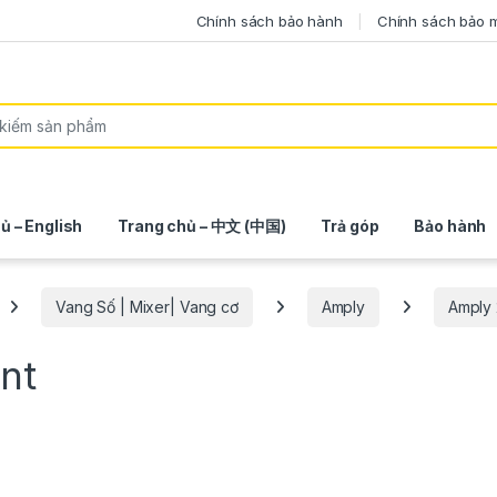
Chính sách bảo hành
Chính sách bảo 
ủ – English
Trang chủ – 中文 (中国)
Trả góp
Bảo hành
Vang Số | Mixer| Vang cơ
Amply
Amply 
nt