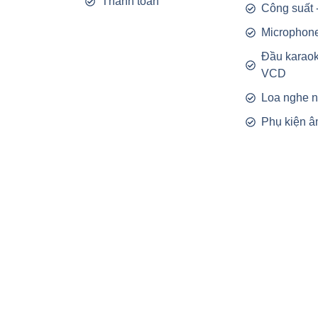
Thanh toán
Công suất 
Microphon
Đầu karao
VCD
Loa nghe 
Phụ kiện â