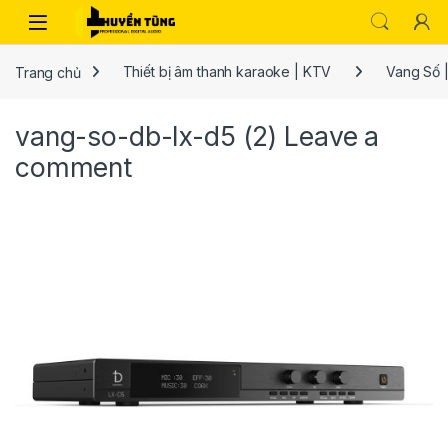
Trang chủ
Thiết bị âm thanh karaoke | KTV
Vang Số |
vang-so-db-lx-d5 (2)
Leave a
comment