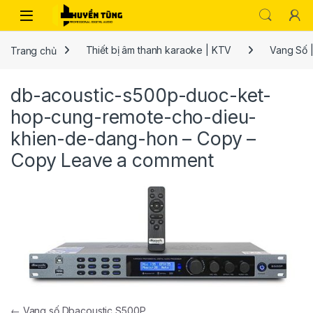
Trang chủ
Thiết bị âm thanh karaoke | KTV
Vang Số |
db-acoustic-s500p-duoc-ket-
hop-cung-remote-cho-dieu-
khien-de-dang-hon – Copy –
Copy
Leave a comment
←
Vang số Dbacoustic S500P