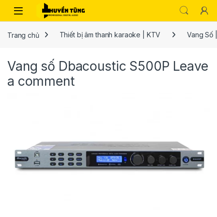
Trang chủ
Thiết bị âm thanh karaoke | KTV
Vang Số |
Vang số Dbacoustic S500P
Leave
a comment