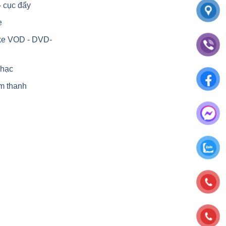
- cục đẩy
e
ke VOD - DVD-
nhạc
m thanh