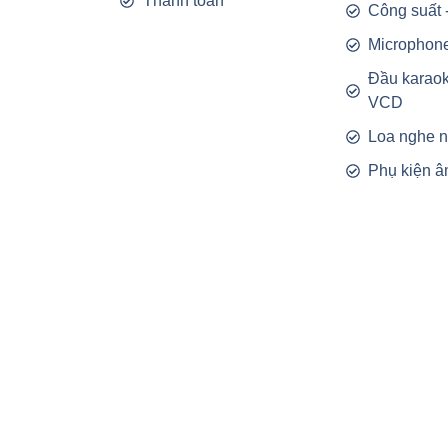
Thanh toán
Công suất 
Microphon
Đầu karao
VCD
Loa nghe 
Phụ kiện â