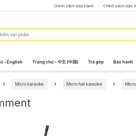
Chính sách bảo hành
Chính sách bảo 
ủ – English
Trang chủ – 中文 (中国)
Trả góp
Bảo hành
Micro karaoke
Micro hát karaoke
Micro
omment