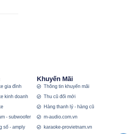
c
Khuyến Mãi
e gia đình
Thông tin khuyến mãi
e kinh doanh
Thu cũ đổi mới
ke
Hàng thanh lý - hàng cũ
rầm - subwoofer
m-audio.com.vn
g số - amply
karaoke-provietnam.vn