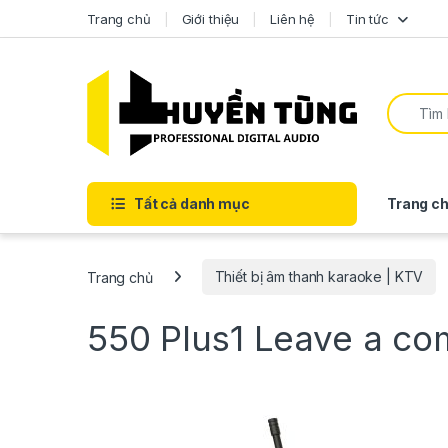
Trang chủ
Giới thiệu
Liên hệ
Tin tức
Tất cả danh mục
Trang ch
Trang chủ
Thiết bị âm thanh karaoke | KTV
550 Plus1
Leave a c