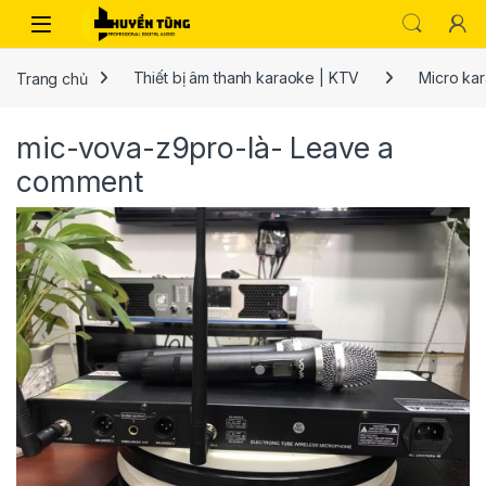
Trang chủ
Thiết bị âm thanh karaoke | KTV
Micro ka
mic-vova-z9pro-là-
Leave a
comment