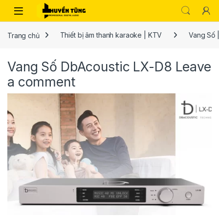
Trang chủ
Thiết bị âm thanh karaoke | KTV
Vang Số |
Vang Số DbAcoustic LX-D8
Leave
a comment