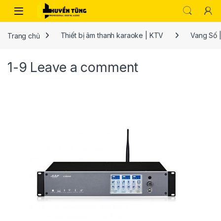
Trang chủ
Thiết bị âm thanh karaoke | KTV
Vang Số |
1-9
Leave a comment