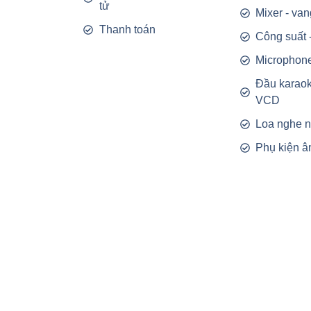
tử
Mixer - van
Thanh toán
Công suất 
Microphon
Đầu karao
VCD
Loa nghe 
Phụ kiện â