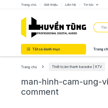
Trang chủ
Giới thiệu
Liên hệ
Tin tức
Tất cả danh mục
Trang ch
Trang chủ
Thiết bị âm thanh karaoke | KTV
man-hinh-cam-ung-vi
comment