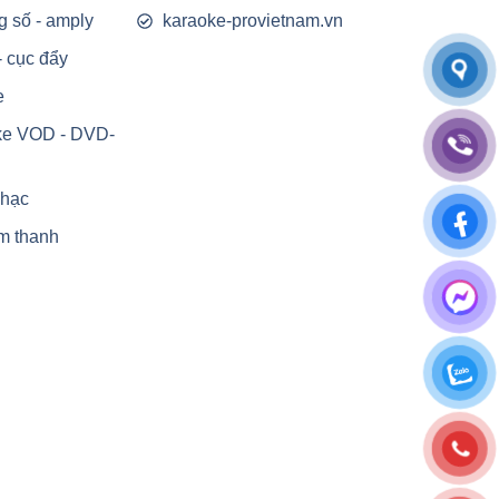
g số - amply
karaoke-provietnam.vn
- cục đẩy
e
ke VOD - DVD-
nhạc
m thanh