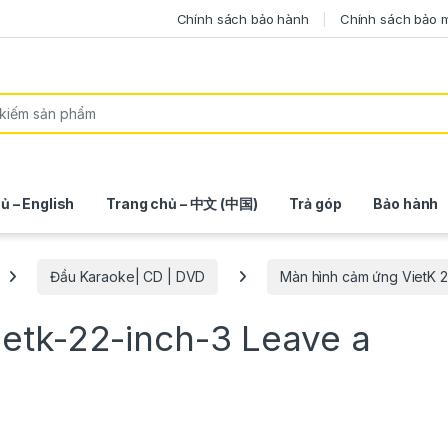
Chính sách bảo hành
Chính sách bảo 
ủ – English
Trang chủ – 中文 (中国)
Trả góp
Bảo hành
Đầu Karaoke| CD | DVD
Màn hình cảm ứng VietK 2
etk-22-inch-3
Leave a