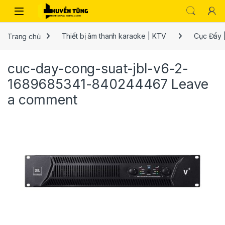
Trang chủ
Thiết bị âm thanh karaoke | KTV
Cục Đẩy 
cuc-day-cong-suat-jbl-v6-2-
1689685341-840244467
Leave
a comment