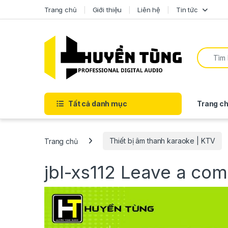
Trang chủ
Giới thiệu
Liên hệ
Tin tức
Tất cả danh mục
Trang ch
Trang chủ
Thiết bị âm thanh karaoke | KTV
jbl-xs112
Leave a co