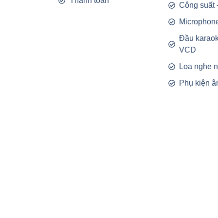
Thanh toán
Công suất 
Microphon
Đầu karao
VCD
Loa nghe 
Phụ kiện â