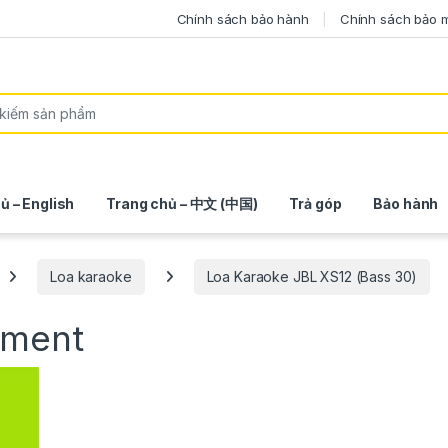
Chính sách bảo hành
Chính sách bảo 
ủ – English
Trang chủ – 中文 (中国)
Trả góp
Bảo hành
Loa karaoke
Loa Karaoke JBL XS12 (Bass 30)
mment