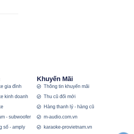
c
Khuyến Mãi
e gia đình
Thông tin khuyến mãi
e kinh doanh
Thu cũ đổi mới
ke
Hàng thanh lý - hàng cũ
rầm - subwoofer
m-audio.com.vn
g số - amply
karaoke-provietnam.vn