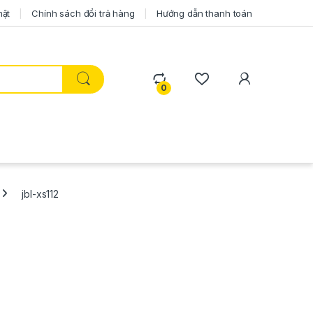
mật
Chính sách đổi trả hàng
Hướng dẫn thanh toán
0
jbl-xs112