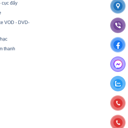
- cục đẩy
e
ke VOD - DVD-
nhạc
m thanh