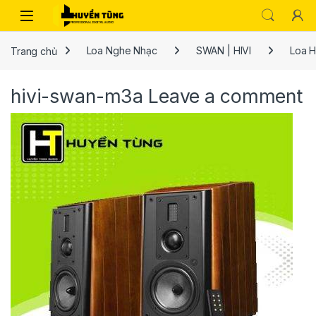
Trang chủ
Loa Nghe Nhạc
SWAN | HIVI
Loa H
hivi-swan-m3a
Leave a comment