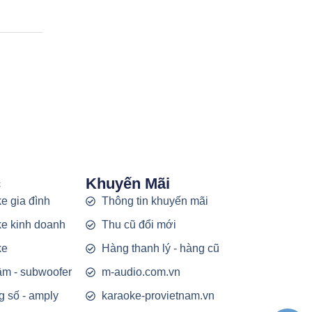
c
Khuyến Mãi
e gia đình
Thông tin khuyến mãi
e kinh doanh
Thu cũ đổi mới
ke
Hàng thanh lý - hàng cũ
rầm - subwoofer
m-audio.com.vn
g số - amply
karaoke-provietnam.vn