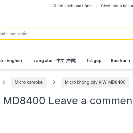
Chính sách bảo hành
Chính sách bảo 
ủ – English
Trang chủ – 中文 (中国)
Trả góp
Bảo hành
Micro karaoke
Micro không dây KIWI MD8400
WI MD8400
Leave a commen