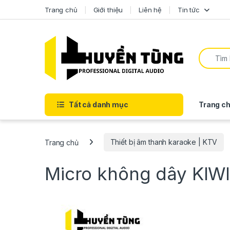
Trang chủ
Giới thiệu
Liên hệ
Tin tức
Tất cả danh mục
Trang ch
Trang chủ
Thiết bị âm thanh karaoke | KTV
Micro không dây KI