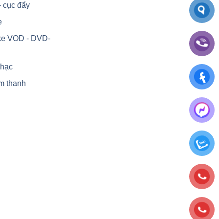
- cục đẩy
e
ke VOD - DVD-
nhạc
m thanh