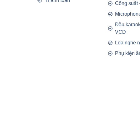
Thanh toán
Công suất 
Microphon
Đầu karao
VCD
Loa nghe 
Phụ kiện â