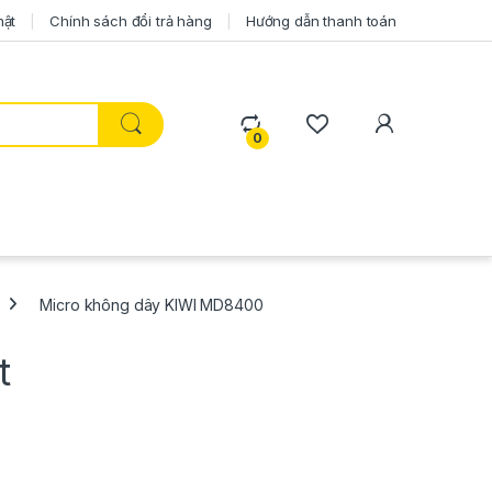
mật
Chính sách đổi trả hàng
Hướng dẫn thanh toán
0
Micro không dây KIWI MD8400
t