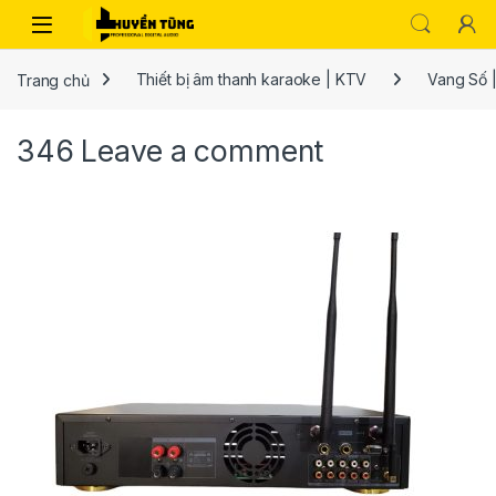
Trang chủ
Thiết bị âm thanh karaoke | KTV
Vang Số |
346
Leave a comment