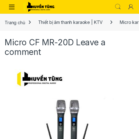
Trang chủ
Thiết bị âm thanh karaoke | KTV
Micro ka
Micro CF MR-20D
Leave a
comment