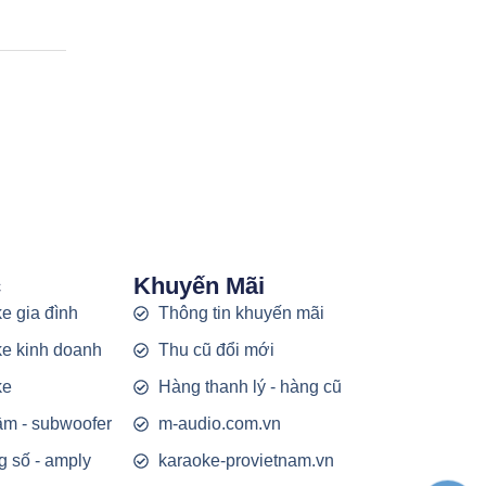
c
Khuyến Mãi
e gia đình
Thông tin khuyến mãi
e kinh doanh
Thu cũ đổi mới
ke
Hàng thanh lý - hàng cũ
rầm - subwoofer
m-audio.com.vn
g số - amply
karaoke-provietnam.vn