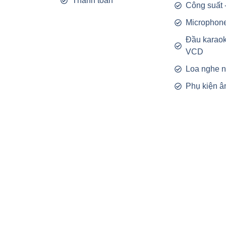
Thanh toán
Công suất 
Microphon
Đầu karao
VCD
Loa nghe 
Phụ kiện â