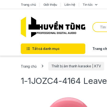
Trang chủ
Giới thiệu
Liên hệ
Tin tức
Tất cả danh mục
Trang ch
Trang chủ
Thiết bị âm thanh karaoke | KTV
1-1JOZC4-4164
Leave