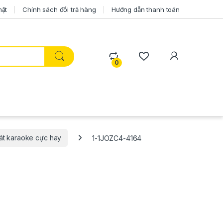
mật
Chính sách đổi trả hàng
Hướng dẫn thanh toán
0
át karaoke cực hay
1-1JOZC4-4164