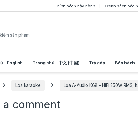
Chính sách bảo hành
Chính sách bảo 
ủ – English
Trang chủ – 中文 (中国)
Trả góp
Bảo hành
Loa karaoke
Loa A-Audio K68 – HiFi 250W RMS, h
 a comment