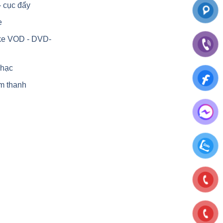
- cục đẩy
e
ke VOD - DVD-
nhạc
m thanh