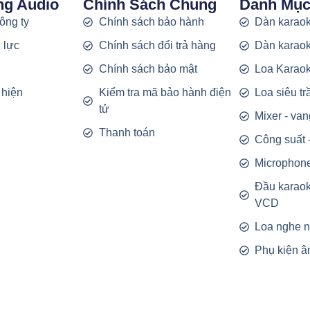
ng Audio
Chính Sách Chung
Danh Mụ
công ty
Chính sách bảo hành
Dàn karaok
 lực
Chính sách đổi trả hàng
Dàn karaok
g
Chính sách bảo mật
Loa Karao
 hiện
Kiểm tra mã bảo hành điện
Loa siêu t
tử
Mixer - van
Thanh toán
Công suất 
Microphon
Đầu karao
VCD
Loa nghe 
Phụ kiện â