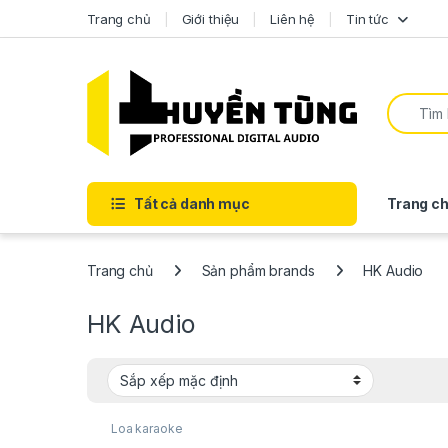
Trang chủ
Giới thiệu
Liên hệ
Tin tức
Tất cả danh mục
Trang ch
Trang chủ
Sản phẩm brands
HK Audio
HK Audio
Loa karaoke