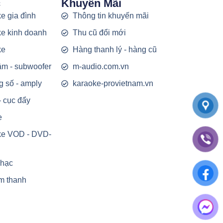
c
Khuyến Mãi
e gia đình
Thông tin khuyến mãi
e kinh doanh
Thu cũ đổi mới
ke
Hàng thanh lý - hàng cũ
rầm - subwoofer
m-audio.com.vn
g số - amply
karaoke-provietnam.vn
- cục đẩy
e
ke VOD - DVD-
nhạc
m thanh