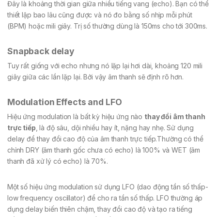
Đây là khoảng thời gian giữa nhiều tiếng vang (echo). Bạn có thể
thiết lập bao lâu cũng được và nó đo bằng số nhịp mỗi phút
(BPM) hoặc mili giây. Trị số thường dùng là 150ms cho tới 300ms.
Snapback delay
Tuy rất giống với echo nhưng nó lặp lại hơi dài, khoảng 120 mili
giây giữa các lần lặp lại. Bởi vậy âm thanh sẽ định rõ hơn.
Modulation Effects and LFO
Hiệu ứng modulation là bất kỳ hiệu ứng nào
thay đổi âm thanh
trực tiếp
, là độ sâu, dội nhiều hay ít, nặng hay nhẹ. Sử dụng
delay để thay đổi cao độ của âm thanh trực tiếp.Thường có thể
chỉnh DRY (âm thanh gốc chưa có echo) là 100% và WET (âm
thanh đã xử lý có echo) là 70%.
Một số hiệu ứng modulation sử dụng LFO (dao động tần số thấp-
low frequency oscillator) để cho ra tần số thấp. LFO thường áp
dụng delay biến thiên chậm, thay đổi cao độ và tạo ra tiếng