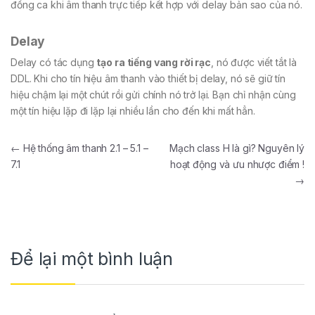
đồng ca khi âm thanh trực tiếp kết hợp với delay bản sao của nó.
Delay
Delay có tác dụng
tạo ra tiếng vang rời rạc
, nó được viết tắt là
DDL. Khi cho tín hiệu âm thanh vào thiết bị delay, nó sẽ giữ tín
hiệu chậm lại một chút rồi gửi chính nó trở lại. Bạn chỉ nhận cùng
một tín hiệu lặp đi lặp lại nhiều lần cho đến khi mất hẳn.
←
Hệ thống âm thanh 2.1 – 5.1 –
Mạch class H là gì? Nguyên lý
7.1
hoạt động và ưu nhược điểm !
→
Để lại một bình luận