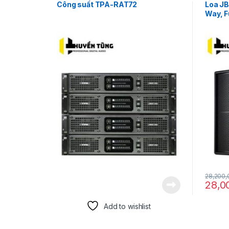
Công suất TPA-RAT72
Loa JB
Way, F
Louds
28,200
28,0
Add to wishlist