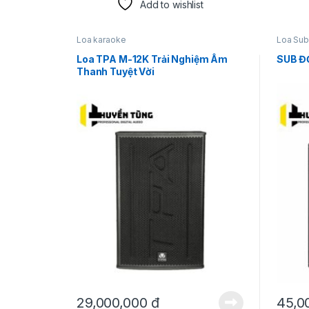
Add to wishlist
Loa karaoke
Loa Sub
Loa TPA M-12K Trải Nghiệm Âm
SUB Đ
Thanh Tuyệt Vời
29,000,000
₫
45,0