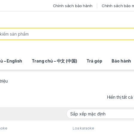
Chính sách bảo hành
Chính sách bảo 
ủ – English
Trang chủ – 中文 (中国)
Trả góp
Bảo hành
triệu
Hiển thị tất cả
aoke
Loa karaoke