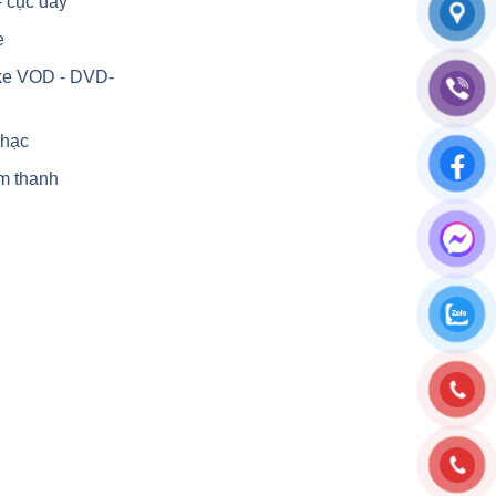
- cục đẩy
e
ke VOD - DVD-
nhạc
m thanh