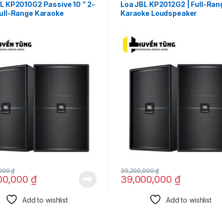
L KP2010G2 Passive 10 ” 2-
Loa JBL KP2012G2 | Full-Ran
ull-Range Karaoke
Karaoke Loudspeaker
peaker.
,000
₫
39,200,000
₫
00,000
₫
39,000,000
₫
Add to wishlist
Add to wishlist