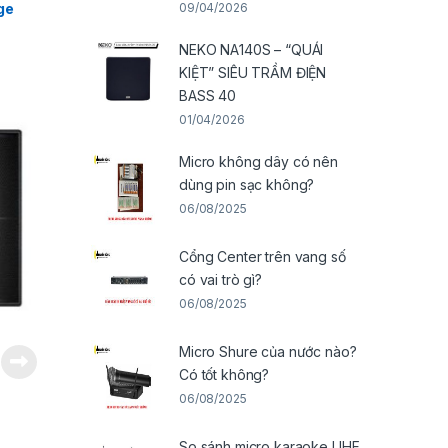
09/04/2026
ge
NEKO NA140S – “QUÁI
KIỆT” SIÊU TRẦM ĐIỆN
BASS 40
01/04/2026
Micro không dây có nên
dùng pin sạc không?
06/08/2025
Cổng Center trên vang số
có vai trò gì?
06/08/2025
Micro Shure của nước nào?
Có tốt không?
06/08/2025
So sánh micro karaoke UHF