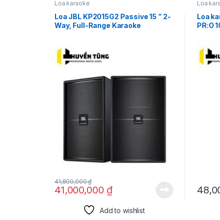
Loa karaoke
Loa kar
Loa JBL KP2015G2 Passive 15 ” 2-
Loa k
Way, Full-Range Karaoke
PR:O 
Loudspeaker.
41,800,000
₫
41,000,000
₫
48,0
Add to wishlist