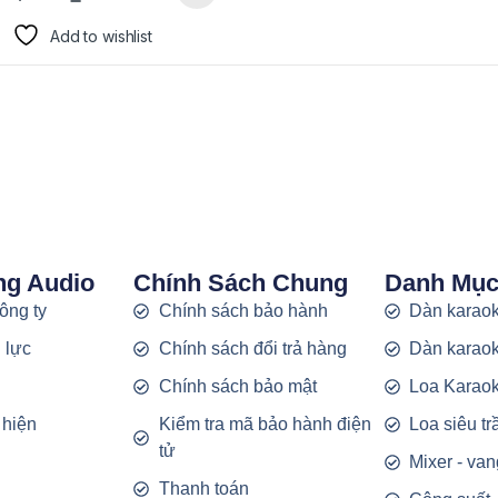
Add to wishlist
ng Audio
Chính Sách Chung
Danh Mụ
công ty
Chính sách bảo hành
Dàn karaok
 lực
Chính sách đổi trả hàng
Dàn karaok
g
Chính sách bảo mật
Loa Karao
 hiện
Kiểm tra mã bảo hành điện
Loa siêu t
tử
Mixer - van
Thanh toán