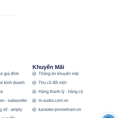
c
Khuyến Mãi
e gia đình
Thông tin khuyến mãi
e kinh doanh
Thu cũ đổi mới
ke
Hàng thanh lý - hàng cũ
rầm - subwoofer
m-audio.com.vn
g số - amply
karaoke-provietnam.vn