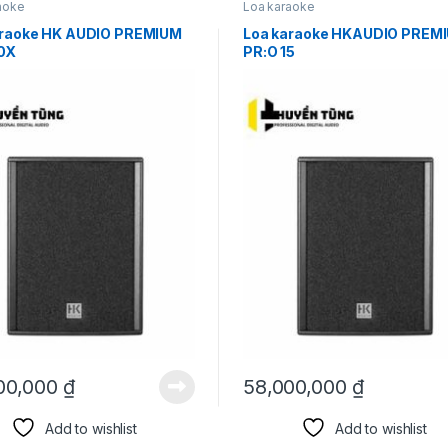
aoke
Loa karaoke
araoke HK AUDIO PREMIUM
Loa karaoke HKAUDIO PREM
10X
PR:O 15
00,000
₫
58,000,000
₫
Add to wishlist
Add to wishlist