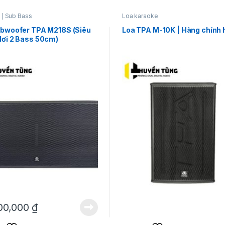
 | Sub Bass
Loa karaoke
ubwoofer TPA M218S (Siêu
Loa TPA M-10K | Hàng chính
ơi 2 Bass 50cm)
00,000
₫