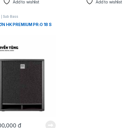
Add to wishlist
Add to wishlist
 | Sub Bass
ƠN HK PREMIUM PR:O 18 S
00,000
₫