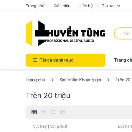
Trang chủ
Giới thiệu
Liên hệ
Tin tức
Tất cả danh mục
Trang ch
Trang chủ
Sản phẩm Khoảng giá
Trên 20 
Trên 20 triệu
Cục Đẩy | Công Suất
Loa kar