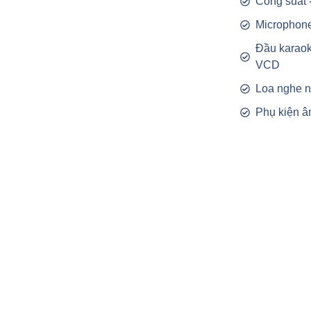
Công suất 
Microphon
Đầu karao
VCD
Loa nghe 
Phụ kiện â