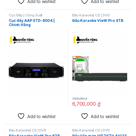
Add to wishlist
Add to wishlist
Cục Đẩy | Công Suất
Đầu Karaoke| CD | DVD
Cục đẩy AAP STD-8004 |
Đầu Karaoke VietK Pro 4TB
Chính Hãng
7,500,000
₫
6,700,000
₫
Add to wishlist
Add to wishlist
Đầu Karaoke| CD | DVD
Đầu Karaoke| CD | DVD
Đầu Karaoke VietK Pro 6TB
Đầu liền màn VIETKTV AIO23