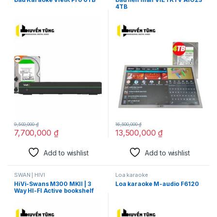
4TB
9,500,000
₫
16,500,000
₫
7,700,000
₫
13,500,000
₫
Add to wishlist
Add to wishlist
SWAN | HIVI
Loa karaoke
HiVi-Swans M300 MKII | 3
Loa karaoke M-audio F6120
Way HI-FI Active bookshelf
speakers