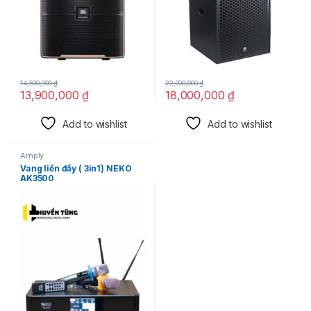
14,500,000
₫
22,000,000
₫
13,900,000
₫
18,000,000
₫
Add to wishlist
Add to wishlist
Amply
Vang liền đẩy ( 3in1) NEKO
AK3500