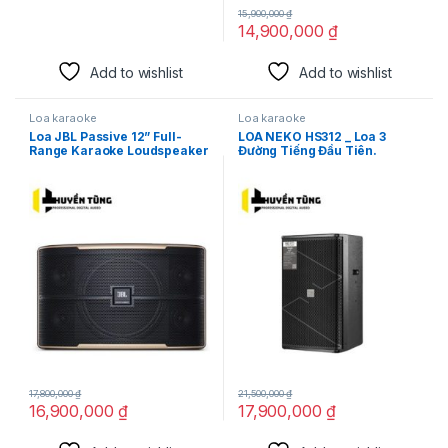
15,900,000
₫
14,900,000
₫
Add to wishlist
Add to wishlist
Loa karaoke
Loa karaoke
Loa JBL Passive 12” Full-
LOA NEKO HS312 _ Loa 3
Range Karaoke Loudspeaker
Đường Tiếng Đầu Tiên.
17,800,000
₫
21,500,000
₫
16,900,000
₫
17,900,000
₫