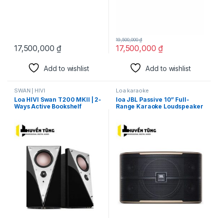
19,500,000
₫
17,500,000
₫
17,500,000
₫
Add to wishlist
Add to wishlist
SWAN | HIVI
Loa karaoke
Loa HIVI Swan T200 MKII | 2-
loa JBL Passive 10” Full-
Ways Active Bookshelf
Range Karaoke Loudspeaker