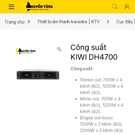
Trang chủ
Thiết bị âm thanh karaoke | KTV
Cục Đẩy 
Công suất
KIWI DH4700
Công suất:
Stereo out: 700W x 4
kênh (8Ω), 1200W x 4
kênh (4Ω).
Mono out: 700W x 4
kênh (8Ω), 1200W x 4
kênh (4Ω).
Brigde out mono:
1200W x 2 kênh (8Ω),
2000W x 2 kênh (4Ω).