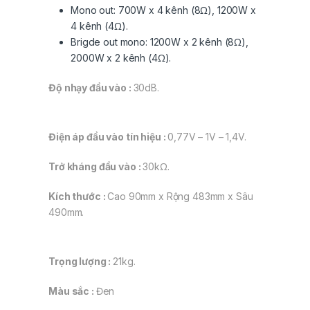
Mono out: 700W x 4 kênh (8Ω), 1200W x
4 kênh (4Ω).
Brigde out mono: 1200W x 2 kênh (8Ω),
2000W x 2 kênh (4Ω).
Độ nhạy đầu vào :
30dB.
Điện áp đầu vào tín hiệu :
0,77V – 1V – 1,4V.
Trở kháng đầu vào :
30kΩ.
Kích thước :
Cao 90mm x Rộng 483mm x Sâu
490mm.
Trọng lượng :
21kg.
Màu sắc :
Đen