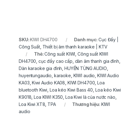
SKU:
KIWI DH4700
Danh mục:
Cục Đẩy |
Công Suất
,
Thiết bị âm thanh karaoke | KTV
Thẻ:
Công suất KIWI
,
Công suất KIWI
DH4700
,
cục đẩy cao cấp
,
dàn âm thanh gia đình
,
Dàn karaoke gia đình
,
HUYỀN TÙNG AUDIO
,
huyentungaudio
,
karaoke
,
KIWI audio
,
KIWI Audio
KA03
,
Kiwi Audio KA08
,
KIWI DH4700
,
Loa
bluetooth Kiwi
,
Loa kéo Kiwi Bass 40
,
Loa kéo Kiwi
K9018
,
Loa KIWI K350
,
Loa Kiwi là của nước nào
,
Loa Kiwi XT8
,
TPA
Thương hiệu:
KIWI
audio