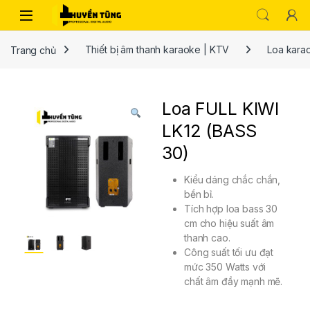
Trang chủ
Thiết bị âm thanh karaoke | KTV
Loa kara
Loa FULL KIWI
LK12 (BASS
30)
Kiểu dáng chắc chắn,
bền bỉ.
Tích hợp loa bass 30
cm cho hiệu suất âm
thanh cao.
Công suất tối ưu đạt
mức 350 Watts với
chất âm đầy mạnh mẽ.