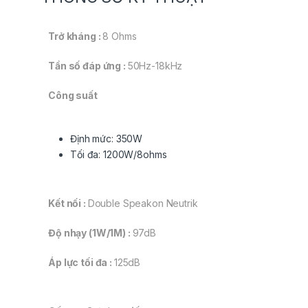
Trở kháng :
8 Ohms
Tần số đáp ứng :
50Hz-18kHz
Công suất
Định mức: 350W
Tối đa: 1200W/8ohms
Kết nối :
Double Speakon Neutrik
Độ nhạy (1W/1M) :
97dB
Áp lực tối đa :
125dB