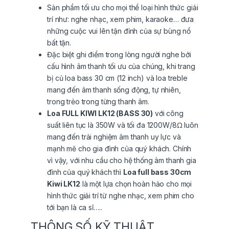
Sản phẩm tối ưu cho mọi thể loại hình thức giải
trí như: nghe nhạc, xem phim, karaoke… đưa
những cuộc vui lên tận đỉnh của sự bùng nổ
bất tận.
Đặc biệt ghi điểm trong lòng người nghe bởi
cấu hình âm thanh tối ưu của chúng, khi trang
bị củ loa bass 30 cm (12 inch) và loa treble
mang đến âm thanh sống động, tự nhiên,
trong trẻo trong từng thanh âm.
Loa FULL KIWI LK12 (BASS 30)
với công
suất liên tục là 350W và tối đa 1200W/8Ω luôn
mang đến trải nghiệm âm thanh uy lực và
mạnh mẽ cho gia đình của quý khách. Chính
vì vậy, với nhu cầu cho hệ thống âm thanh gia
đình của quý khách thì
Loa full bass 30cm
Kiwi LK12
là một lựa chọn hoàn hảo cho mọi
hình thức giải trí từ nghe nhạc, xem phim cho
tới bạn là ca sĩ…..
THÔNG SỐ KỸ THUẬT