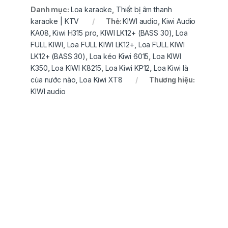
Danh mục:
Loa karaoke
,
Thiết bị âm thanh
karaoke | KTV
Thẻ:
KIWI audio
,
Kiwi Audio
KA08
,
Kiwi H315 pro
,
KIWI LK12+ (BASS 30)
,
Loa
FULL KIWI
,
Loa FULL KIWI LK12+
,
Loa FULL KIWI
LK12+ (BASS 30)
,
Loa kéo Kiwi 6015
,
Loa KIWI
K350
,
Loa KIWI K8215
,
Loa Kiwi KP12
,
Loa Kiwi là
của nước nào
,
Loa Kiwi XT8
Thương hiệu:
KIWI audio