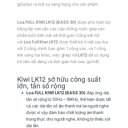
giữa,tạo ra một sự sang trọng cho sản phẩm.
Loa FULL KIWI LK12 (BASS 30)
được phủ toàn bộ
bằng lớp sơn sần cao cấp chống nước giúp sản
phẩm luôn bền mãi với thời gian. Cổng kết nối
với
Loa Full Kiwi LK12
được thiết kế ở mặt sau loa
với 2 cổng chính bao gồm: 1 cổng vào, và 1 cổng
link sang loa khác, việc ghép nối
LK12
để sử dụng
trở nên dễ dàng và đơn giản hơn bao giờ hết.
Kiwi LK12 sở hữu công suất
lớn, tần số rộng
Loa FULL KIWI LK12 (BASS 30)
đáp ứng dải
tần số rộng từ 50Hz – 18KHz, thể hiện được tất
cả các dải tần số âm thanh mà tai người nghe
được vì vậy đảm bảo chất lượng âm thanh
trung thực cho người nghe, không bị thiếu sót
dải tần.