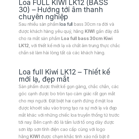
Loa FULL KIWI LK12 (BASS
30) – Hướng tới âm thanh
chuyên nghiệp
Sau nhiều sản phẩm
loa full
bass 30cm ra đời và
được khách hàng yêu quý, hãng
KIWI
gần đây đã
cho ra mắt sản phẩm
Loa full bass 30cm Kiwi
LK12
, với thiết kế mới lạ và chất âm trung thực chắc
chắn sẽ làm hài lòng tất cả các khách hàng.
Loa full Kiwi LK12 – Thiết kế
mới lạ, đẹp mắt
Sản phẩm được thiết kế gọn gàng, chắc chắn, các
góc cạnh được bo tròn tạo cảm giác rất gọn mắt
cho mọi người. Đặt biệt hai cạnh đứng ở mặt loa
được khoét sâu vào trong tạo ra sự mới lạ và đẹp
mắt khác với những chiếc loa truyền thống từ trước
tới nay. Bên cạnh đó là tấm lưới tổ ong dày được
sơn lớp sơn tĩnh điện cao cấp cùng với logo
hãng
KIWI
được chạm khắc tinh xảo nổi bật ở