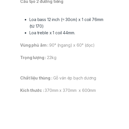
Cấu tạo 2 đường tiếng
Loa bass 12 inch (≈ 30cm) x 1 coil 76mm
(từ 170)
Loa treble x 1 coil 44mm.
Vùng phủ âm :
90° (ngang) x 60° (dọc)
Trọng lượng :
22kg
Chất liệu thùng :
Gỗ ván ép bạch dương
Kích thước :
370mm x 370mm x 600mm