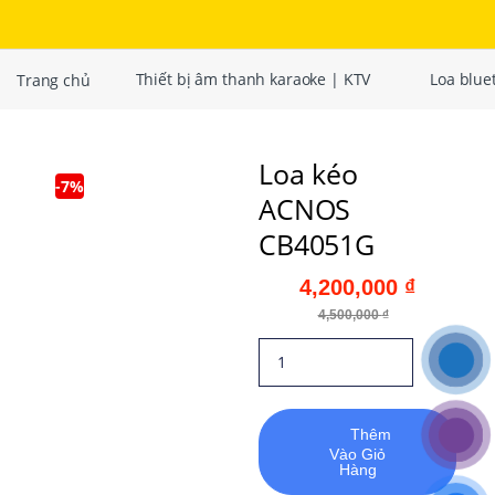
Trang chủ
Thiết bị âm thanh karaoke | KTV
Loa bluet
Loa kéo
-
7%
ACNOS
CB4051G
4,200,000
₫
4,500,000
₫
Thêm
Vào Giỏ
Hàng