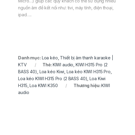
Micro…) giúp các quý khách có thể sử dụng nhiều
nguồn âm để kết nối như: tivi, máy tính, điện thoại,
ipad…..
Danh mục:
Loa kéo
,
Thiết bị âm thanh karaoke |
KTV
Thẻ:
KIWI audio
,
KIWI H315 Pro (2
BASS 40)
,
Loa kéo Kiwi
,
Loa kéo KIWI H315 Pro
,
Loa kéo KIWI H315 Pro (2 BASS 40)
,
Loa Kiwi
H315
,
Loa KIWI K350
Thương hiệu:
KIWI
audio