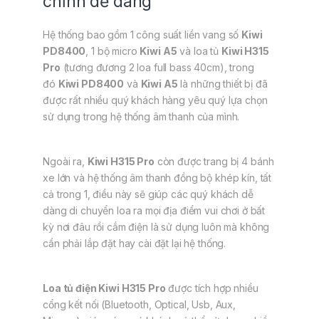
chỉnh dễ dàng
Hệ thống bao gồm 1 công suất liền vang số
Kiwi
PD8400
, 1 bộ micro
Kiwi A5
và loa tủ
Kiwi H315
Pro
(tương đương 2 loa full bass 40cm), trong
đó
Kiwi PD8400
và
Kiwi A5
là những thiết bị đã
được rất nhiều quý khách hàng yêu quý lựa chọn
sử dụng trong hệ thống âm thanh của mình.
Ngoài ra,
Kiwi H315 Pro
còn được trang bị 4 bánh
xe lớn và hệ thống âm thanh đồng bộ khép kín, tất
cả trong 1, điều này sẽ giúp các quý khách dễ
dàng di chuyển loa ra mọi địa điểm vui chơi ở bất
kỳ nơi đâu rồi cắm điện là sử dụng luôn mà không
cần phải lắp đặt hay cài đặt lại hệ thống.
Loa tủ điện Kiwi H315 Pro
được tích hợp nhiều
cổng kết nối (Bluetooth, Optical, Usb, Aux,