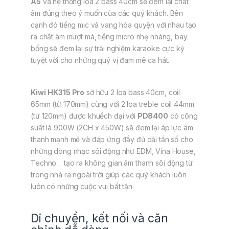
A5
và hệ thống loa 2 bass 40cm sẽ đem lại chất
âm đúng theo ý muốn của các quý khách. Bên
cạnh đó tiếng mic và vang hòa quyện với nhau tạo
ra chất âm mượt mà, tiếng micro nhẹ nhàng, bay
bổng sẽ đem lại sự trải nghiệm karaoke cực kỳ
tuyệt vời cho những quý vị đam mê ca hát.
Kiwi
HK315 Pro
sở hữu 2 loa bass 40cm, coil
65mm (từ 170mm) cùng với 2 loa treble coil 44mm
(từ 120mm) được khuếch đại với
PD8400
có công
suất là 900W (2CH x 450W) sẽ đem lại áp lực âm
thanh mạnh mẽ và đáp ứng đầy đủ dải tần số cho
những dòng nhạc sôi động như EDM, Vina House,
Techno… tạo ra không gian âm thanh sôi động từ
trong nhà ra ngoài trời giúp các quý khách luôn
luôn có những cuộc vui bất tận.
Di chuyển, kết nối và căn