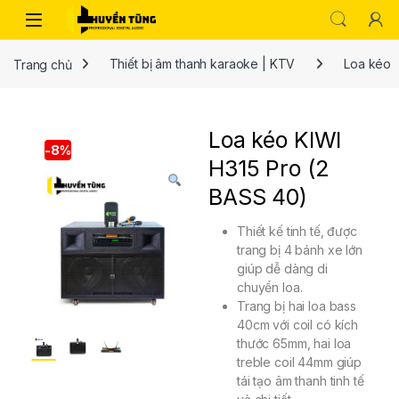
Trang chủ
Thiết bị âm thanh karaoke | KTV
Loa kéo
Loa kéo KIWI
-
8%
H315 Pro (2
BASS 40)
Thiết kế tinh tế, được
trang bị 4 bánh xe lớn
giúp dễ dàng di
chuyển loa.
Trang bị hai loa bass
40cm với coil có kích
thước 65mm, hai loa
treble coil 44mm giúp
tái tạo âm thanh tinh tế