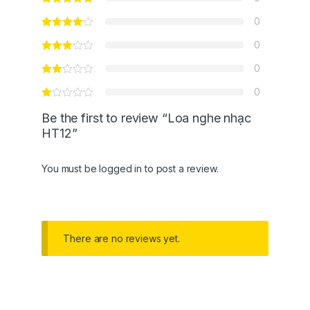
0
0
0
0
Be the first to review “Loa nghe nhạc
HT12”
You must be
logged in
to post a review.
There are no reviews yet.