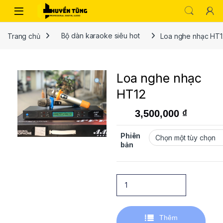
Trang chủ
Bộ dàn karaoke siêu hot
Loa nghe nhạc HT1
Loa nghe nhạc
HT12
3,500,000
₫
Phiên
bản
Thêm