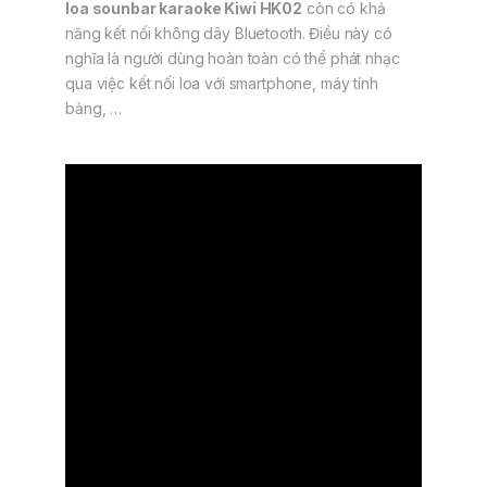
loa sounbar karaoke Kiwi HK02
còn có khả
năng kết nối không dây Bluetooth. Điều này có
nghĩa là người dùng hoàn toàn có thể phát nhạc
qua việc kết nối loa với smartphone, máy tính
bảng, …