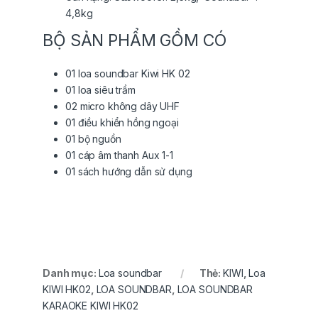
4,8kg
BỘ SẢN PHẨM GỒM CÓ
01 loa soundbar Kiwi HK 02
01 loa siêu trầm
02 micro không dây UHF
01 điều khiển hồng ngoại
01 bộ nguồn
01 cáp âm thanh Aux 1-1
01 sách hướng dẫn sử dụng
Danh mục:
Loa soundbar
Thẻ:
KIWI
,
Loa
KIWI HK02
,
LOA SOUNDBAR
,
LOA SOUNDBAR
KARAOKE KIWI HK02