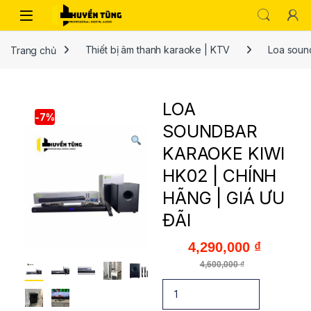
Trang chủ
Thiết bị âm thanh karaoke | KTV
Loa soun
LOA
-
7%
SOUNDBAR
KARAOKE KIWI
HK02 | CHÍNH
HÃNG | GIÁ ƯU
ĐÃI
4,290,000
₫
4,600,000
₫