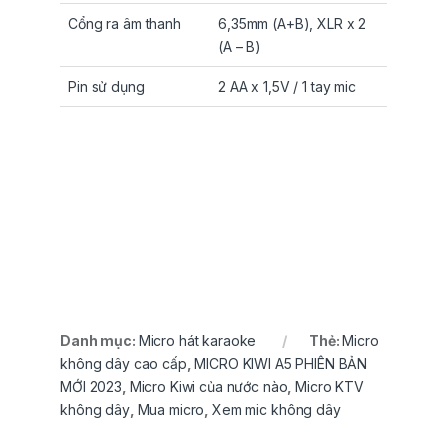
Cổng ra âm thanh
6,35mm (A+B), XLR x 2
(A – B)
Pin sử dụng
2 AA x 1,5V / 1 tay mic
Danh mục:
Micro hát karaoke
Thẻ:
Micro
không dây cao cấp
,
MICRO KIWI A5 PHIÊN BẢN
MỚI 2023
,
Micro Kiwi của nước nào
,
Micro KTV
không dây
,
Mua micro
,
Xem mic không dây