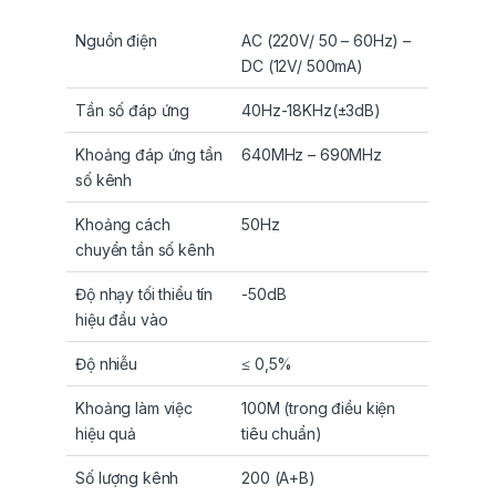
Nguồn điện
AC (220V/ 50 – 60Hz) –
DC (12V/ 500mA)
Tần số đáp ứng
40Hz-18KHz(±3dB)
Khoảng đáp ứng tần
640MHz – 690MHz
số kênh
Khoảng cách
50Hz
chuyển tần số kênh
Độ nhạy tối thiểu tín
-50dB
hiệu đầu vào
Độ nhiễu
≤ 0,5%
Khoảng làm việc
100M (trong điều kiện
hiệu quả
tiêu chuẩn)
Số lượng kênh
200 (A+B)