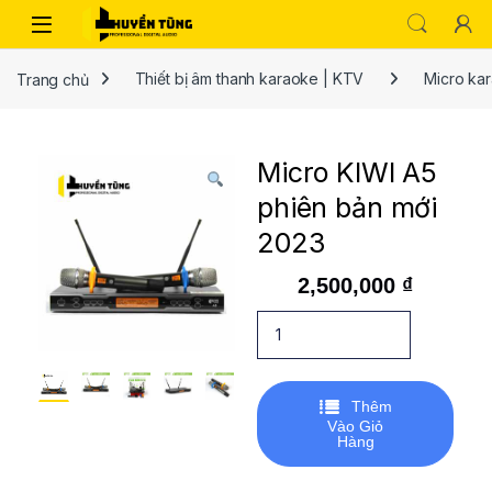
Trang chủ
Thiết bị âm thanh karaoke | KTV
Micro ka
Micro KIWI A5
phiên bản mới
2023
2,500,000
₫
Thêm
Vào Giỏ
Hàng