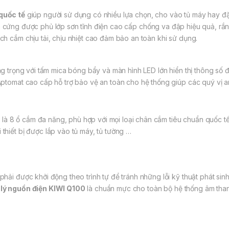
quốc tế
giúp người sử dụng có nhiều lựa chọn, cho vào tủ máy hay 
m cứng được phủ lớp sơn tĩnh điện cao cấp chống va đập hiệu quả, rắ
ch cắm chịu tải, chịu nhiệt cao đảm bảo an toàn khi sử dụng.
ang trọng với tấm mica bóng bẩy và màn hình LED lớn hiển thị thông số
Aptomat cao cấp hỗ trợ bảo vệ an toàn cho hệ thống giúp các quý vị a
0
là 8 ổ cắm đa năng, phù hợp với mọi loại chân cắm tiêu chuẩn quốc t
thiết bị được lắp vào tủ máy, tủ tường …
phải được khởi động theo trình tự để tránh những lỗi kỹ thuật phát sinh
lý nguồn điện KIWI Q100
là chuẩn mực cho toàn bộ hệ thống âm tha