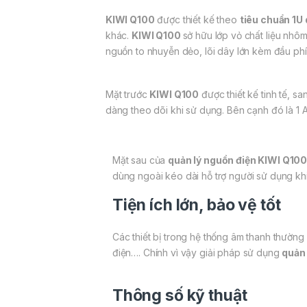
KIWI Q100
được thiết kế theo
tiêu chuẩn 1U 
khác.
KIWI Q100
sở hữu lớp vỏ chất liệu nhô
nguồn to nhuyễn dẻo, lõi dây lớn kèm đầu phí
Mặt trước
KIWI Q100
được thiết kế tinh tế, s
dàng theo dõi khi sử dụng. Bên cạnh đó là 1 
Mặt sau của
quản lý nguồn điện KIWI Q10
dùng ngoài kéo dài hỗ trợ người sử dụng khi 
Tiện ích lớn, bảo vệ tốt
Các thiết bị trong hệ thống âm thanh thường 
điện…. Chính vì vậy giải pháp sử dụng
quản 
Thông số kỹ thuật