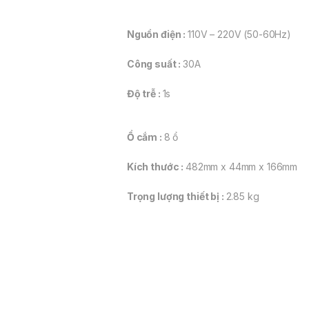
Nguồn điện :
110V – 220V (50-60Hz)
Công suất :
30A
Độ trễ :
1s
Ổ cắm :
8 ổ
Kích thước :
482mm x 44mm x 166mm
Trọng lượng thiết bị :
2.85 kg