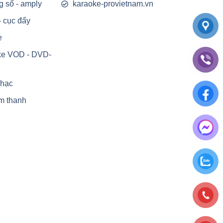
g số - amply
karaoke-provietnam.vn
- cục đẩy
e
ke VOD - DVD-
nhạc
m thanh