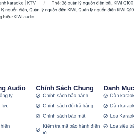
hanh karaoke | KTV
Thẻ:
Bộ quản lý nguồn điện bãi
,
KIWI Q100
 lý nguồn điện
,
Quản lý nguồn điện KIWI
,
Quản lý nguồn điện KIWI Q1
 hiệu:
KIWI audio
ng Audio
Chính Sách Chung
Danh Mụ
công ty
Chính sách bảo hành
Dàn karaok
 lực
Chính sách đổi trả hàng
Dàn karaok
g
Chính sách bảo mật
Loa Karao
 hiện
Kiểm tra mã bảo hành điện
Loa siêu t
tử