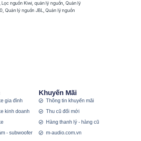
,
Lọc nguồn Kiwi
,
quản lý nguồn
,
Quản lý
00
,
Quản lý nguồn JBL
,
Quản lý nguồn
c
Khuyến Mãi
e gia đình
Thông tin khuyến mãi
e kinh doanh
Thu cũ đổi mới
ke
Hàng thanh lý - hàng cũ
rầm - subwoofer
m-audio.com.vn