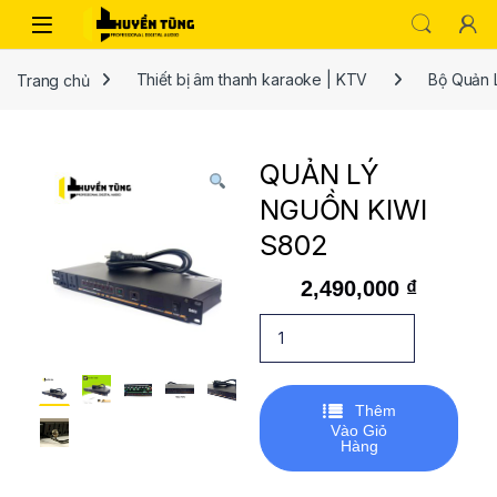
Trang chủ
Thiết bị âm thanh karaoke | KTV
Bộ Quản 
QUẢN LÝ
NGUỒN KIWI
S802
2,490,000
₫
Thêm
Vào Giỏ
Hàng