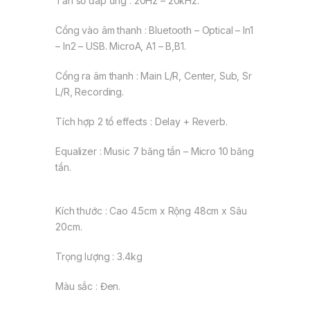
Tần số đáp ứng : 20Hz – 20kHz.
Cổng vào âm thanh : Bluetooth – Optical – In1
– In2 – USB. MicroA, A1 – B,B1.
Cổng ra âm thanh : Main L/R, Center, Sub, Sr
L/R, Recording.
Tích hợp 2 tổ effects : Delay + Reverb.
Equalizer : Music 7 băng tần – Micro 10 băng
tần.
Kích thước : Cao 4.5cm x Rộng 48cm x Sâu
20cm.
Trọng lượng : 3.4kg
Màu sắc : Đen.