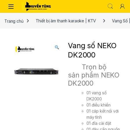
Trang chủ
Thiết bị âm thanh karaoke | KTV
Vang Số |
Vang số NEKO
DK2000
Trọn bộ
sản phẩm NEKO
DK2000
01 vang số
DK2000
01 điều khiển
01 cáp kết nối với
máy tính
01 đĩa cài đặt
01 dây cấp nguồn