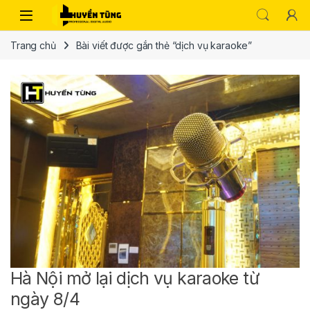
Trang chủ
Bài viết được gắn thẻ “dịch vụ karaoke”
Hà Nội mở lại dịch vụ karaoke từ
ngày 8/4