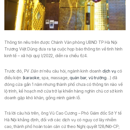
Thông tin nêu trên được Chánh Văn phòng UBND TP Hà Nội
Trương Việt Dũng đưa ra tại cuộc họp báo thông tin về tình hình
kinh tế – xã hội quý I/2022, diễn ra chiều 6/4.
Trước đó, PV
Dân trí
nêu câu hỏi, ngành kinh doanh
dịch vụ
có
điều kiện (
karaoke
, spa, massage,
quán bar
,
vũ trường
…) đã
đóng cửa gần 1 năm nhưng thành phố chưa có thông tin nào về
lộ trình, kế hoạch mở cửa trở lại khiến hàng nghìn chủ cơ sở kinh
doanh gặp khó khăn, gồng mình gánh lỗ.
Trả lời câu hỏi trên, ông Vũ Cao Cương – Phó Giám đốc Sở Y tế
Hà Nội khẳng định, đối với các dịch vụ có nguy cơ lây nhiễm
cao, thành phố hoàn toàn căn cứ theo Nghị quyết 128/NĐ-CP;