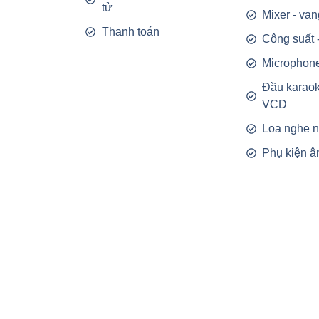
tử
Mixer - van
Thanh toán
Công suất 
Microphon
Đầu karao
VCD
Loa nghe 
Phụ kiện â