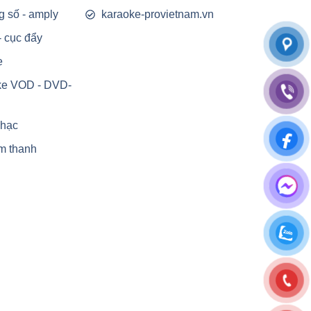
g số - amply
karaoke-provietnam.vn
- cục đẩy
e
ke VOD - DVD-
nhạc
m thanh