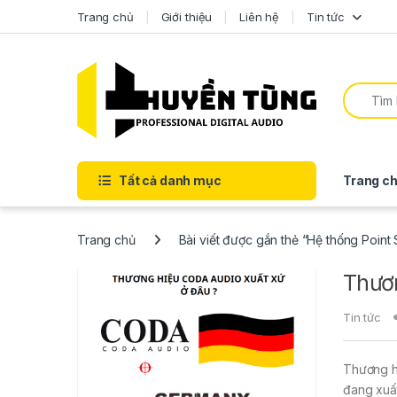
Trang chủ
Giới thiệu
Liên hệ
Tin tức
Tất cả danh mục
Trang ch
Trang chủ
Bài viết được gắn thẻ “Hệ thống Point
Thươn
Tin tức
Thương hi
đang xuất