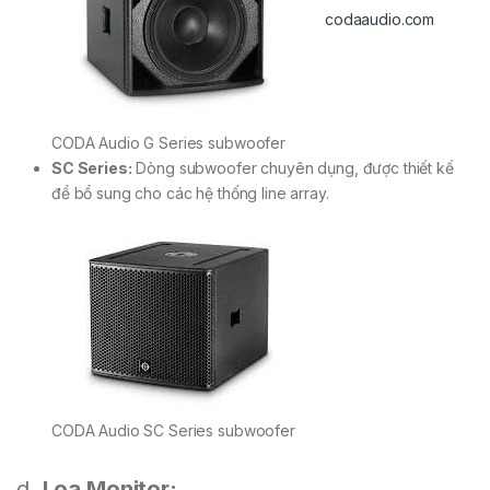
codaaudio.com
CODA Audio G Series subwoofer
SC Series:
Dòng subwoofer chuyên dụng, được thiết kế
để bổ sung cho các hệ thống line array.
CODA Audio SC Series subwoofer
d.
Loa Monitor: